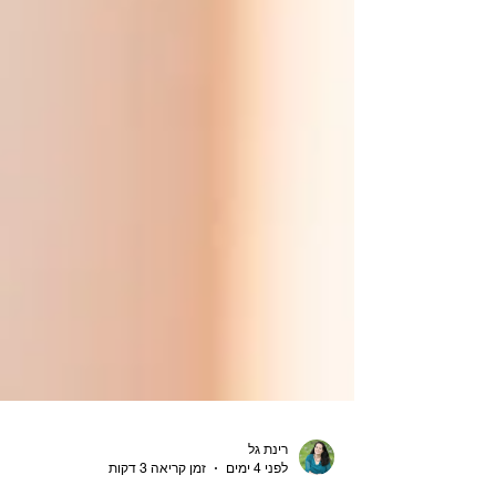
רינת גל