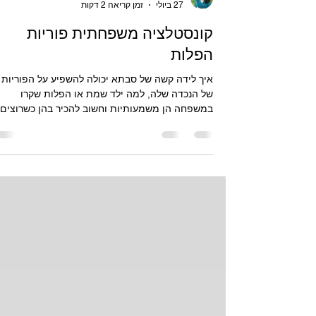
רינת גל
27 ביולי
זמן קריאה 2 דקות
קונסטלציה משפחתית פוריות
הפלות
איך לידה קשה של סבתא יכולה להשפיע על הפוריות
של הנכדה שלה, למה ילד שמת או הפלות שקרו
במשפחה הן משמעותיות וחשוב להכיר בהן כשרוצים
להיכנס להריון, תופעות בקונסטלציה משפחתית
שמשפיעות באופן לא מודע על הפוריות ועל קושי
להרות או להחזיק הריון, ואיך מחזירים את האמון שא
בעצמנו ובגוף אחרי הרבה אכזבות, עם רינת גל ומירב
שרייבר