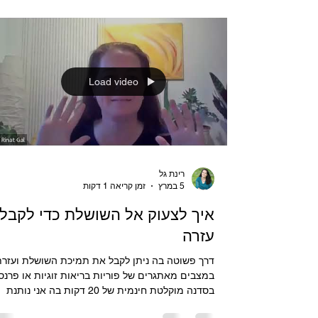
שאני מאוד אוהבת, עברתי כמה סדנאות שלה בזום
בכנסים הבינלאומיים של קונסטלציה משפחתית. היא
מהתלמידים של ברט הלינגר, היא מביאה שילוב של
קונסטלציה עם שמאניזם ויודעת ממש לקרוא את הש
האנרגטי בצורה מדהימה. היא נתנה לי רשות לתרגם
את המאמרים שלה מרוסית לקהל שלי, ובסוף המאמ
יש קישור למאמר המקורי מהאתר שלה. אני לא דובר
רוסית, נעזרתי בגוגל ובניסיון המקצועי שלי כדי להעבי
את רוח הדברים. המאמר הזה רלו
Load video
רינת גל
5 במרץ
זמן קריאה 1 דקות
איך לצעוק אל השושלת כדי לקבל
עזרה
דרך פשוטה בה ניתן לקבל את תמיכת השושלת ועזר