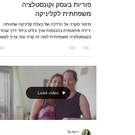
לפני 4 ימים
זמן קריאה 3 דקות
פוריות בעסק וקונסטלציה
משפחתית לקליניקה
סיפור מקרה על הדרכה של בעלת קליניקה שחוותה
ירידה פתאומית בהכנסות ואיך גילינו ביחד דרך עבוד
בקונסטלציה משפחתית למה זה קרה ומה צריך לעשו
איך גירושים יכולים להשפיע באופן לא מודע על העס
גם שנים אח"כ, ולמה לפעמים כדאי לוותר על הצדק ו
סליחה.
Load video