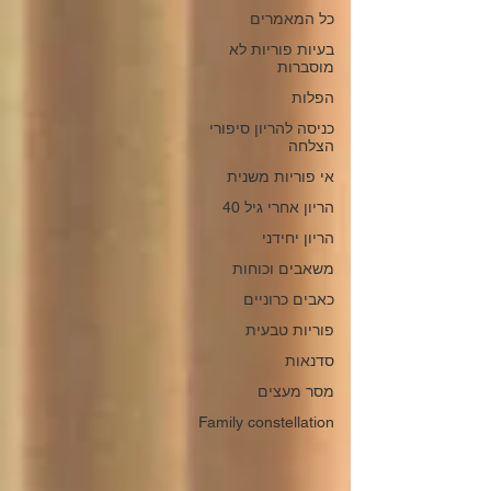
כל המאמרים
בעיות פוריות לא
מוסברות
הפלות
כניסה להריון סיפורי
הצלחה
אי פוריות משנית
הריון אחרי גיל 40
הריון יחידני
משאבים וכוחות
כאבים כרוניים
פוריות טבעית
סדנאות
מסר מעצים
Family constellation