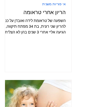
אי פוריות משנית
הריון אחרי טראומה
השפעה של טראומת לידה ואובדן על כניסה
להריון שני רונית, בת 34 מפתח תיקווה,
הגיעה אליי אחרי 3 שנים בהן לא הצליחה
להרות. היה לה כבר ילד אחד, בן 5, שאיתו
נכנסה להריון בקלות רבה. היא לא רצתה
ללכת לטיפולי פוריות, ולא היתה לגמרי
בטוחה שהיא רוצה ילד נוסף, כי הקשר עם
בעלה השתבש לאחר הלידה. כששאלתי
עוד שאלות על הלידה, גיליתי שהיא עברה
לידה קשה מאוד, היא היתה מעל 3 שעות
עם צירי לחץ ופתיחה מלאה, בלי אפידורל,
עברה לידת ואקום וסבלה מקרע עמוק
ברמה כזו שכבר הבטיחו לה שתלד קיסרי
בפעם הבאה. בא