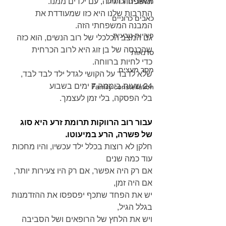
ומשפחה רגילה, עם ילדים ממנו.
משאבים וכוחות
התרבות שלנו היא כזו שמעודדת את 
כאבים כרוניים
המבנה המשפחתי הזה.
פוריות טבעית
גם המצב הכלכלי של רוב הנשים, הוא כזה 
שהכנסה של בן זוג היא לרוב הכרחית
סדנאות
כדי לחיות ברווחה.
מסר מעצים
שלא לדבר על הקושי לגדל ילד לבד לבד, 
24 שעות ביממה 7 ימים בשבוע
Family constellation
בלי הפסקה, בלי זמן לעצמך.
עבור רוב הרווקות תרומת זרע היא סוג 
של פשרה, הרע במיעוטו.
חלקן לא רוצות בכלל ילד עכשיו, והיו מחכות 
עוד כמה שנים
אם רק היה אפשר, אם רק היו צעירות יותר, 
אם היה זמן,
יש את הפחד שתכף יפספסו את ההזדמנות 
בגלל הגיל,
ויש את הלחץ של הרופאים ושל הסביבה 