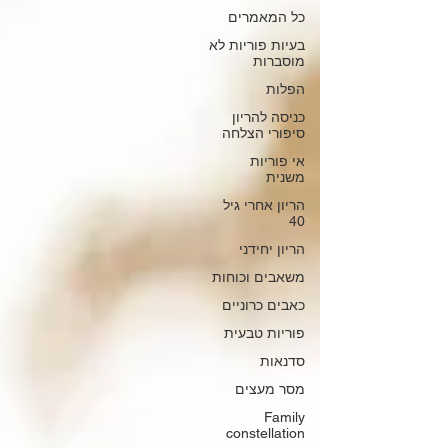
כל המאמרים
בעיות פוריות לא
מוסברות
הפלות
כניסה להריון
סיפורי הצלחה
אי פוריות
משנית
הריון אחרי גיל
40
הריון יחידני
משאבים וכוחות
כאבים כרוניים
פוריות טבעית
סדנאות
מסר מעצים
Family
constellation