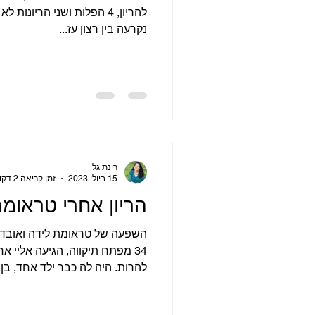
להריון, 4 הפלות ושני הריונו
נקרעה בין רצון עז...
רינת גל
15 ביולי 2023
זמן קריאה 2 דקות
הריון אחרי טראומ
השפעה של טראומת לידה ואובדן ע
רבה. היא לא רצתה ללכת לטיפולי
בטוחה שהיא רוצה ילד נוסף, כ