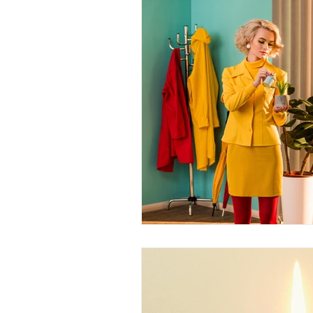
ם
Family constellation