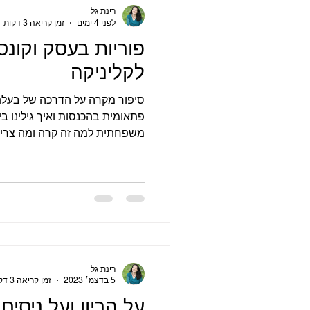
הריון יחידני
משאבים וכוחות
רינת גל
לפני 4 ימים
זמן קריאה 3 דקות
פוריות בעסק וקונ
לקליניקה
סיפור מקרה על הדרכה של בעלת 
פתאומית בהכנסות ואיך גילינו ב
משפחתית למה זה קרה ומה צריך ל
להשפיע באופן לא מודע על העסק
כדאי לוותר על הצדק ועל סליחה.
רינת גל
5 בדצמ׳ 2023
זמן קריאה 3 דקות
על הריון ועל ניסים