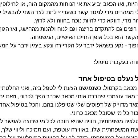
ות, ואז הכאב יביע את אי הנוחות מהמקום הזה, או לחילופין 
י ממהרים מדי למסד קשר כשעדיף לתת לצד השני להבשיל קו
ר מדי, דווקא כדי להיות נוכח בהווה ולא לרוץ.
רוצים גם להתקדם בריצה וגם לנוח ולהנות מההישג, ואז הגו
ההקשר הוא בכל אופן החיים האישיים, המשפחה.
פוך - נקע בשמאל ידבר על הקריירה ונקע בימין ידבר על המ
חה בעקבות טיפול:
ל נעלם בטיפול אחד
כאב בקרסול. כשנפגשנו הצעת לי לטפל בזה, ואני החלטתי ש
 מאד עוצמתי שחררת אותי מכאב שכבר הפך לכרוני, וזאת יח
מאד מדוייק של דפוסים שלי שטיפלנו בהם. והכל בטיפול אחד:
ר כל מי שסובל מכאב כרוני.
טלציה משפחתית, חוויה שהיא חובה לכל מי שרוצה לאפשר לע
 המשפחתית שלו. באווירה עוטפת, ועם תמיכה וליווי שלך, 
נציאל המשפחתי. תודה לך על החוויות המופלאות ועל הריפ