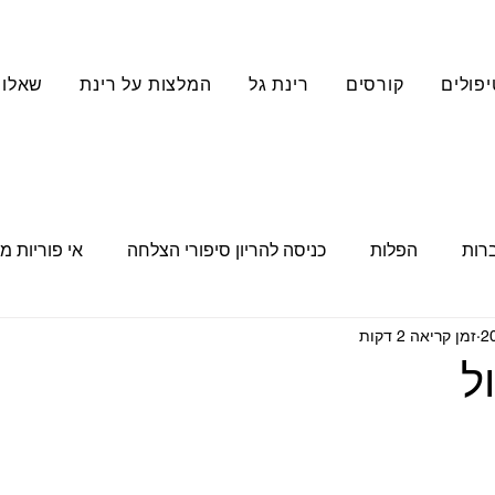
יפולים
קורסים
רינת גל
המלצות על רינת
שאלות
ברות
הפלות
כניסה להריון סיפורי הצלחה
אי פוריות מ
זמן קריאה 2 דקות
כאבים כרוניים
פוריות טבעית
סדנאות
מסר מעצי
ל