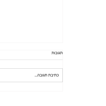
תגובות
כתיבת תגובה...
איך לצעוק אל השושלת כדי
לקבל עזרה