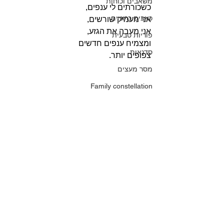
משאבים וכוחות
כשכורתים לי ענפים,
כאבים כרוניים
אני מעמיק שורשים,
אני מעבה את הגזע,
פוריות טבעית
ומצמיח ענפים חדשים
סדנאות
צפופים יותר.
מסר מעצים
Family constellation