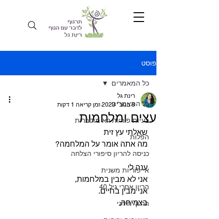
פוסט
כל המאמרים
רינת גל
כל המאמרים
8 בנוב׳ 2023
זמן קריאה 1 דקות
עצים ומלחמות
בעיות פוריות לא מוסברות
שאלתי עץ זית
הפלות
מה אתה אומר על המלחמה?
כניסה להריון סיפורי הצלחה
ענה לי
אי פוריות משנית
אני לא מבין במלחמות,
הריון אחרי גיל 40
אני מבין בחיים.
בצמיחה.
הריון יחידני