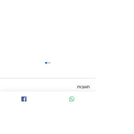
תגובות
קונסטלציה משפחתית
כתיבת תגובה...
פוריות הפלות