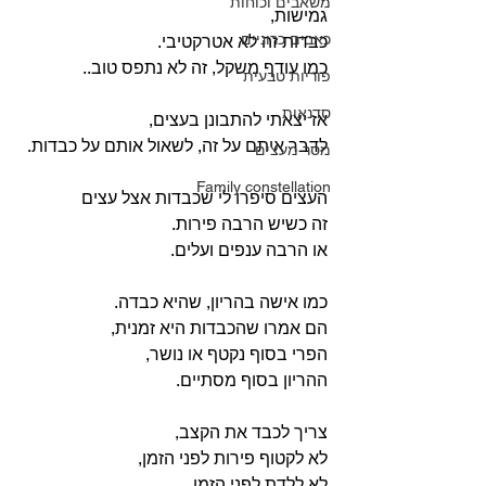
משאבים וכוחות
גמישות,
כאבים כרוניים
כבדות זה לא אטרקטיבי. 
כמו עודף משקל, זה לא נתפס טוב..
פוריות טבעית
סדנאות
אז יצאתי להתבונן בעצים,
לדבר איתם על זה, לשאול אותם על כבדות.
מסר מעצים
Family constellation
העצים סיפרו לי שכבדות אצל עצים 
זה כשיש הרבה פירות.
או הרבה ענפים ועלים.
כמו אישה בהריון, שהיא כבדה.
הם אמרו שהכבדות היא זמנית, 
הפרי בסוף נקטף או נושר,
ההריון בסוף מסתיים.
צריך לכבד את הקצב,
לא לקטוף פירות לפני הזמן,
לא ללדת לפני הזמן,