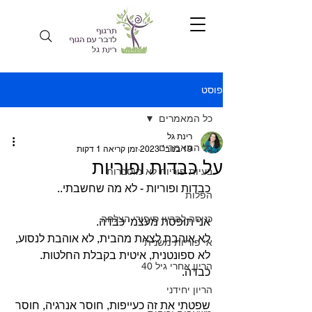
פוסט
כל המאמרים
רינת גל
כל המאמרים
19 בנוב׳ 2023
זמן קריאה 1 דקות
על כבדות ופוריות
בעיות פוריות לא מוסברות
כבדות ופוריות - לא מה שחשבתי..
הפלות
כניסה להריון סיפורי הצלחה
אני תופסת מעצמי כבדה.
לא אוהבת לצאת מהבית, לא אוהבת לנסוע,
אי פוריות משנית
לא ספונטנית, איטית בקבלת החלטות. 
הריון אחרי גיל 40
כבדה.
הריון יחידני
שפטתי את זה כעייפות, חוסר אנרגיה, חוסר 