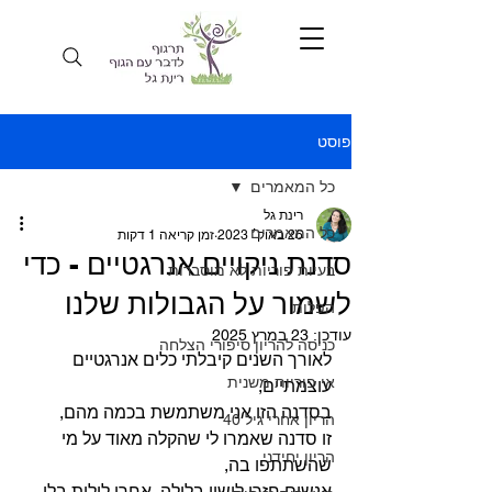
פוסט
כל המאמרים
רינת גל
כל המאמרים
26 באוק׳ 2023
זמן קריאה 1 דקות
סדנת ניקויים אנרגטיים - כדי
בעיות פוריות לא מוסברות
לשמור על הגבולות שלנו
הפלות
עודכן:
23 במרץ 2025
כניסה להריון סיפורי הצלחה
לאורך השנים קיבלתי כלים אנרגטיים 
אי פוריות משנית
עוצמתיים,
בסדנה הזו אני משתמשת בכמה מהם,
הריון אחרי גיל 40
זו סדנה שאמרו לי שהקלה מאוד על מי 
הריון יחידני
שהשתתפו בה,
אנשים חזרו לישון בלילה, אחרי לילות בלי 