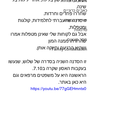
משאבים וכוחות
שינה.
כאבים כרוניים
שחררו פחדים וחרדות.
פוריות טבעית
זו סדנה שהעברתי לתלמידות, קולגות 
ומטפלות,
סדנאות
אבל גם לקוחות שלי שאינן מטפלות אמרו 
מסר מעצים
שהרוויחו ממנה המון
ושהיא הרגיעה וחיזקה אותן.
Family constellation
זו הסדנה השניה בסדרה של שלוש, שנעשו 
בעקבות האסון שקרה ב7.10.
הראשונה היא על משפטים מרפאים וגם 
היא כאן באתר.
https://youtu.be/77gGEHmntx0