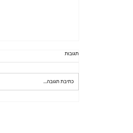
תגובות
כתיבת תגובה...
פוריות בעסק וקונסטלציה
משפחתית לקליניקה