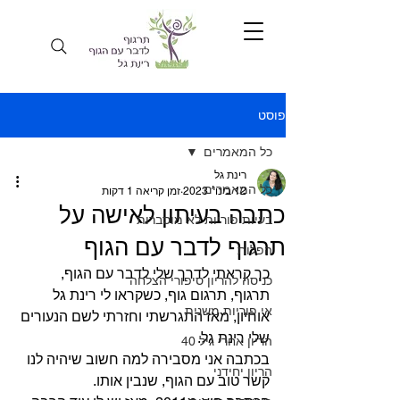
פוסט
כל המאמרים
רינת גל
כל המאמרים
12 בינו׳ 2023
זמן קריאה 1 דקות
כתבה בעיתון לאישה על
בעיות פוריות לא מוסברות
תרגוף לדבר עם הגוף
הפלות
כך קראתי לדרך שלי לדבר עם הגוף, 
כניסה להריון סיפורי הצלחה
תרגוף, תרגום גוף, כשקראו לי רינת גל 
אי פוריות משנית
אוחיון, מאז התגרשתי וחזרתי לשם הנעורים 
שלי רינת גל.
הריון אחרי גיל 40
בכתבה אני מסבירה למה חשוב שיהיה לנו 
הריון יחידני
קשר טוב עם הגוף, שנבין אותו.