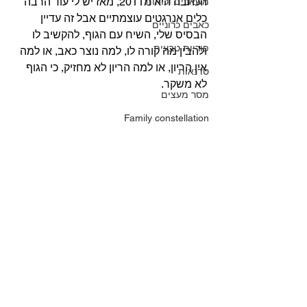
הכתבה היא מ2011, מאז יש לי עוד הרבה 
משאבים וכוחות
כלים אנרגטים עוצמתיים אבל זה עדיין 
כאבים כרוניים
הבסיס שלי, השיח עם הגוף, להקשיב לו 
פוריות טבעית
ולהבין מה קורה לו, למה נוצר כאב, או למה 
אין הריון, או למה הריון לא מחזיק, כי הגוף 
סדנאות
לא משקר.
מסר מעצים
Family constellation