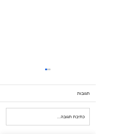
תגובות
הכנה אנרגטית לפרוצדורה
כתיבת תגובה...
רפואית