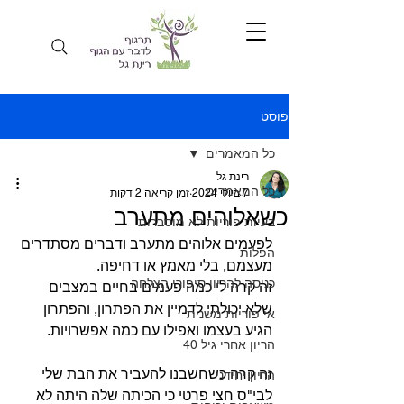
פוסט
כל המאמרים
רינת גל
כל המאמרים
7 ביולי 2024
זמן קריאה 2 דקות
כשאלוהים מתערב
בעיות פוריות לא מוסברות
לפעמים אלוהים מתערב ודברים מסתדרים 
הפלות
מעצמם, בלי מאמץ או דחיפה.
כניסה להריון סיפורי הצלחה
זה קרה לי כמה פעמים בחיים במצבים 
שלא יכולתי לדמיין את הפתרון, והפתרון 
אי פוריות משנית
הגיע בעצמו ואפילו עם כמה אפשרויות.
הריון אחרי גיל 40
זה קרה כשחשבנו להעביר את הבת שלי 
הריון יחידני
לבי"ס חצי פרטי כי הכיתה שלה היתה לא 