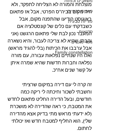
משאבים וכוחות
מוצלחת והמורה לא הצליחה לתפקד, ולא 
כאבים כרוניים
היה מקום בביה"ס הפרטי, אבל אז פתאום 
באוגוסט הודיעו שהתפנה מקום, אבל 
פוריות טבעית
כשבדקתי עם כלים של קונסטלציה אם 
סדנאות
המעבר נכון לבת שלי פתאום הרגשנו (אני 
והבת) שהיא לא צריכה לעבור, והיא נשארה 
מסר מעצים
אבל ערבבו את הכיתות (בלי להגיד מראש) 
Family constellation
ואלו היו שנתיים נפלאות עבורה, עם מורה 
נפלאה וחברות חדשות שהיא שמרה איתן 
על קשר שנים אח"כ.
זה קרה לי עם דירה במיקום שרציתי 
וחשבתי לשכור וחיכתה לי ריקה כמה 
חודשים, ובעל הדירה החליט פתאום לחדש 
את המטבח, כי ראה שהדירה לא מושכרת 
(לא ידעתי מראש מתי בדיוק אצא מהדירה 
שלי), הוא החליף למטבח חדש ואז יכולתי 
לחתום.