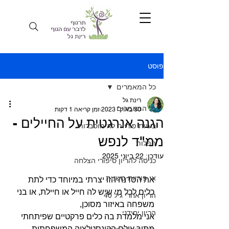
פוסט
כל המאמרים
רינת גל
כל המאמרים
30 באוק׳ 2023
זמן קריאה 1 דקות
הגנה אנרגטית על החיילים -
בעיות פוריות לא מוסברות
ממ"ד לנפש
הפלות
עודכן:
22 ביוני 2025
כניסה להריון סיפורי הצלחה
אי פוריות משנית
את הסדנה הזו יצרתי במיוחד כדי לתת 
כלים לכל מי שיש לה חייל או חיילת, או בני 
הריון אחרי גיל 40
משפחה באיזור מסוכן, 
הריון יחידני
אני מלמדת בה כלים פרקטיים שפיתחתי 
מתוך עולם הקונסטלציה המשפחתית,