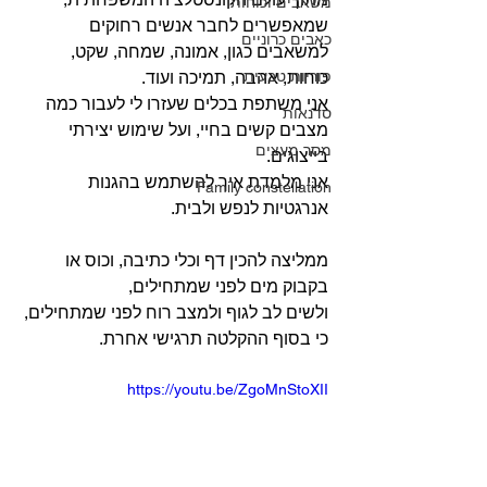
משאבים וכוחות
שמאפשרים לחבר אנשים רחוקים 
כאבים כרוניים
למשאבים כגון, אמונה, שמחה, שקט, 
פוריות טבעית
כוחות, אהבה, תמיכה ועוד.
אני משתפת בכלים שעזרו לי לעבור כמה 
סדנאות
מצבים קשים בחיי, ועל שימוש יצירתי 
מסר מעצים
בייצוגים.
אני מלמדת איך להשתמש בהגנות 
Family constellation
אנרגטיות לנפש ולבית.
ממליצה להכין דף וכלי כתיבה, וכוס או 
בקבוק מים לפני שמתחילים,
ולשים לב לגוף ולמצב רוח לפני שמתחילים, 
כי בסוף ההקלטה תרגישי אחרת.
https://youtu.be/ZgoMnStoXII