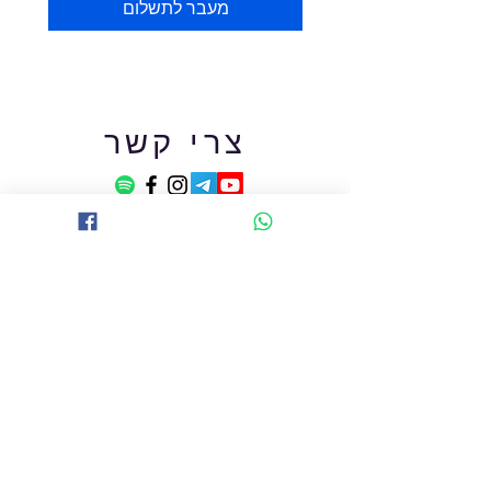
מעבר לתשלום
צרי קשר
אני עונה למייל הכי מהר שיכולה, אם לא
עניתי תוך יומיים, אולי היתה טעות במייל
שרשמת, כיתבי לי שוב בבקשה, אני תמיד
עונה, לפעמים המייל שלי מגיע לספאם או
קידום מכירות, שימי לב
שם מלא
Email - כתובת מייל טובה ותקינה