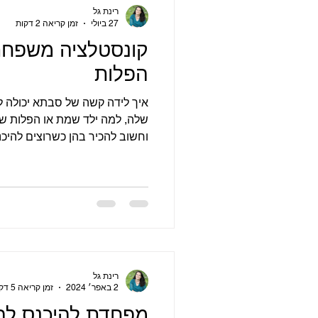
הריון יחידני
משאבים וכוחות
רינת גל
27 ביולי
זמן קריאה 2 דקות
קונסטלציה משפחתי
הפלות
איך לידה קשה של סבתא יכולה ל
שלה, למה ילד שמת או הפלות ש
וחשוב להכיר בהן כשרוצים להיכנ
משפחתית שמשפיעות באופן לא מו
להרות או להחזיק הריון, ואיך מ
ובגוף אחרי הרבה אכזבות, עם רי
רינת גל
2 באפר׳ 2024
זמן קריאה 5 דקות
מפחדת להיכנס להר