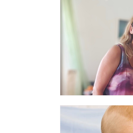
ם
Family constellation