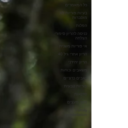
כל המאמרים
בעיות פוריות לא
מוסברות
הפלות
כניסה להריון סיפורי
הצלחה
אי פוריות משנית
הריון אחרי גיל 40
הריון יחידני
משאבים וכוחות
כאבים כרוניים
פוריות טבעית
סדנאות
מסר מעצים
Family
constellation