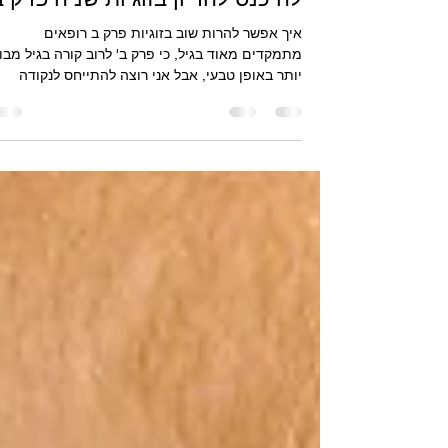
להיכנס להריון בזוגיות שניה פרק ב
איך אפשר להרות שוב בזוגיות פרק ב רופאים
מתמקדים מאוד בגיל, כי פרק ב' לרוב קורה בגיל מבו
יותר באופן טבעי, אבל אני רוצה להתייחס לנקודה
שנוטים להתעלם ממנה, גם כי זה כואב להתבונן בזה.
קצת כמו שמעדיפים להתעלם מהפלות ולשכוח אותן,
גם את פרק א הרבה פעמים מנסים לשכוח. בראייה ש
קונסטלציה משפחתית, כדי לאפשר להריון חדש לקרו
בפרק ב' צריך לשאול קודם על הזוגיות הראשונה שלך,
פרק א', מה קרה בה, איך נגמרה, האם יש ילדים
מהזוגיות הראשונה? האם היו בעיות פוריות בזוגיות
הראשונה? או דווקא הלך בק